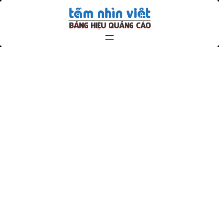
Chuyển
đến
phần
nội
dung
BẢNG GỖ HÀ NỘI NGÕ