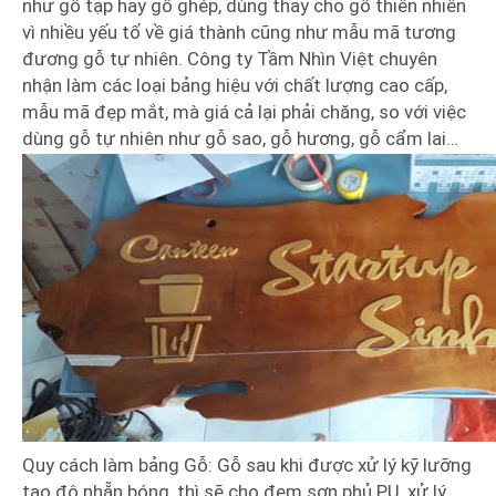
như gỗ tạp hay gỗ ghép, dùng thay cho gỗ thiên nhiên
vì nhiều yếu tố về giá thành cũng như mẫu mã tương
đương gỗ tự nhiên. Công ty Tầm Nhìn Việt chuyên
nhận làm các loại bảng hiệu với chất lượng cao cấp,
mẫu mã đẹp mắt, mà giá cả lại phải chăng, so với việc
dùng gỗ tự nhiên như gỗ sao, gỗ hương, gỗ cẩm lai…
Quy cách làm bảng Gỗ: Gỗ sau khi được xử lý kỹ lưỡng
tạo độ nhẵn bóng, thì sẽ cho đem sơn phủ PU, xử lý