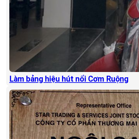
Làm bảng hiệu hút nổi Cơm Ruộng