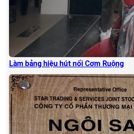
Làm bảng hiệu hút nổi Cơm Ruộng