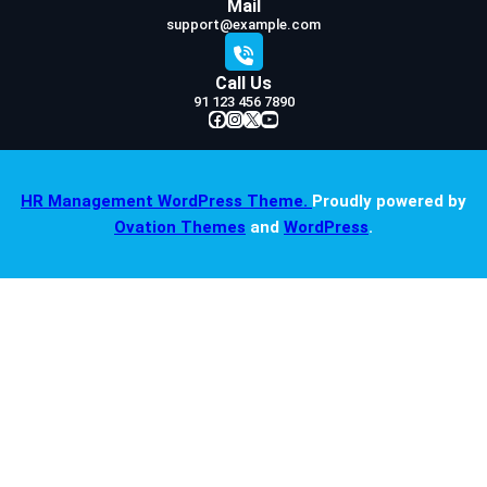
Mail
support@example.com
Call Us
91 123 456 7890
Facebook
Instagram
X
YouTube
HR Management WordPress Theme.
Proudly powered by
Ovation Themes
and
WordPress
.