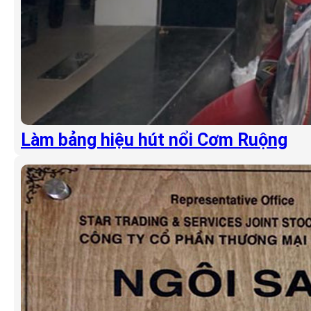
Làm bảng hiệu hút nổi Cơm Ruộng