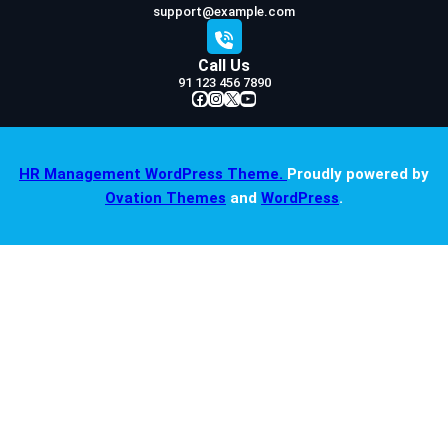
support@example.com
Call Us
91 123 456 7890
Facebook
Instagram
X
YouTube
HR Management WordPress Theme.
Proudly powered by
Ovation Themes
and
WordPress
.