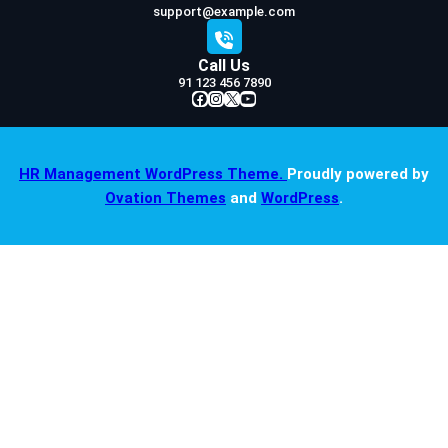
support@example.com
Call Us
91 123 456 7890
Facebook
Instagram
X
YouTube
HR Management WordPress Theme.
Proudly powered by
Ovation Themes
and
WordPress
.