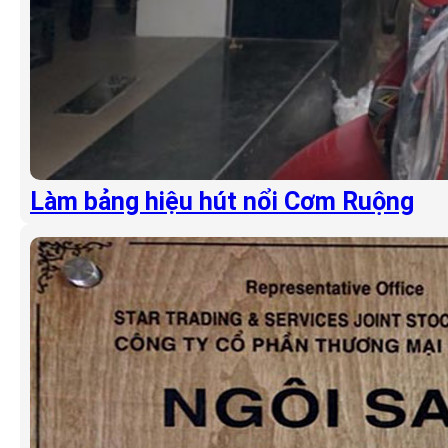
Làm bảng hiệu hút nổi Cơm Ruộng