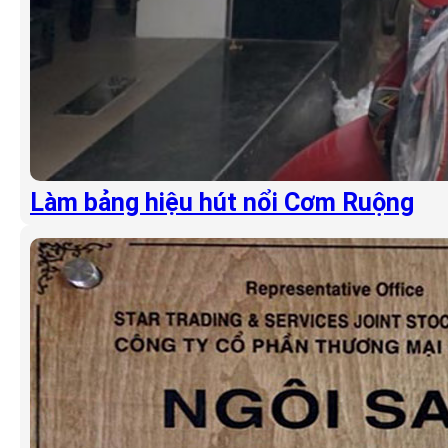
Làm bảng hiệu hút nổi Cơm Ruộng