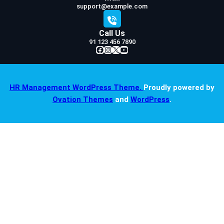
support@example.com
Call Us
91 123 456 7890
Facebook
Instagram
X
YouTube
HR Management WordPress Theme.
Proudly powered by
Ovation Themes
and
WordPress
.