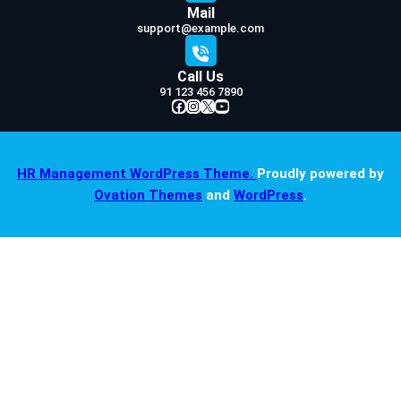
Mail
support@example.com
Call Us
91 123 456 7890
Facebook
Instagram
X
YouTube
HR Management WordPress Theme.
Proudly powered by
Ovation Themes
and
WordPress
.