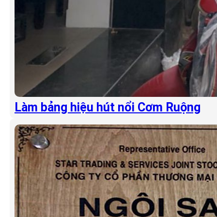
Làm bảng hiệu hút nổi Cơm Ruộng