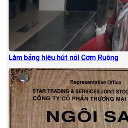
Làm bảng hiệu hút nổi Cơm Ruộng