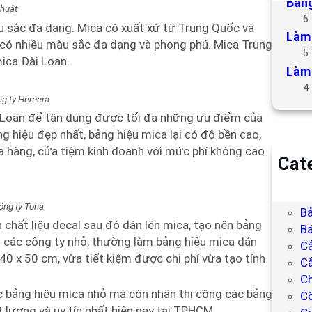
Bảng
thuật
6
àu sắc đa dạng. Mica có xuất xứ từ Trung Quốc và
Làm 
n có nhiều màu sắc đa dạng và phong phú. Mica Trung
5
ica Đài Loan.
Làm 
4
g ty Hemera
 Loan để tận dụng được tối đa những ưu điểm của
g hiệu đẹp nhất, bảng hiệu mica lại có độ bền cao,
a hàng, cửa tiệm kinh doanh với mức phí không cao
Cat
B
Bả
ng ty Tona
Bả
n chất liệu decal sau đó dán lên mica, tạo nên bảng
Bá
ới các công ty nhỏ, thường làm bảng hiệu mica dán
C
0 x 50 cm, vừa tiết kiệm được chi phí vừa tạo tính
Cắ
Ch
c bảng hiệu mica nhỏ mà còn nhận thi công các bảng
C
hất lượng và uy tín nhất hiện nay tại TPHCM