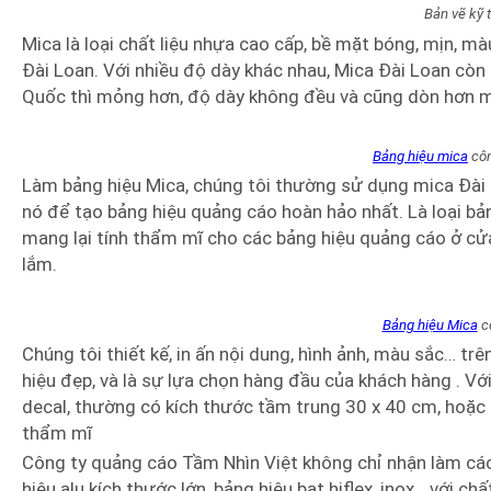
Bản vẽ kỹ 
Mica là loại chất liệu nhựa cao cấp, bề mặt bóng, mịn, m
Đài Loan. Với nhiều độ dày khác nhau, Mica Đài Loan cò
Quốc thì mỏng hơn, độ dày không đều và cũng dòn hơn m
Bảng hiệu mica
côn
Làm bảng hiệu Mica, chúng tôi thường sử dụng mica Đài
nó để tạo bảng hiệu quảng cáo hoàn hảo nhất. Là loại bản
mang lại tính thẩm mĩ cho các bảng hiệu quảng cáo ở cử
lắm.
Bảng hiệu Mica
cô
Chúng tôi thiết kế, in ấn nội dung, hình ảnh, màu sắc… trê
hiệu đẹp, và là sự lựa chọn hàng đầu của khách hàng . V
decal, thường có kích thước tầm trung 30 x 40 cm, hoặc 4
thẩm mĩ
Công ty quảng cáo Tầm Nhìn Việt không chỉ nhận làm cá
hiệu alu kích thước lớn, bảng hiệu bạt hiflex, inox,…với c