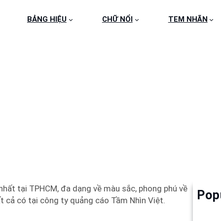
BẢNG HIỆU
CHỮ NỔI
TEM NHÃN
MICA CÔNG TY HEMER
 nhất tại TPHCM, đa dạng về màu sắc, phong phú về
Pop
Làm 
ất cả có tại công ty quảng cáo Tầm Nhìn Việt.
6