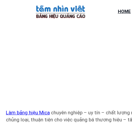
Chuyển
đến
HOME
phần
nội
dung
LÀM BẢNG HIỆU 
Làm bảng hiệu Mica
chuyên nghiệp – uy tín – chất lượng
chủng loại, thuận tiện cho việc quảng bá thương hiệu – t