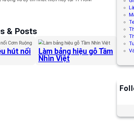
Gi
L
Mẫ
T
T
es & Posts
Th
Tư
u hút nổi
Làm bảng hiệu gỗ Tầm
V
Nhìn Việt
Fol