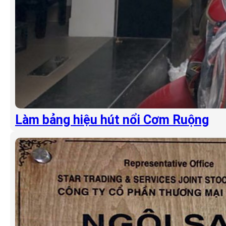
Làm bảng hiệu hút nổi Cơm Ruộng