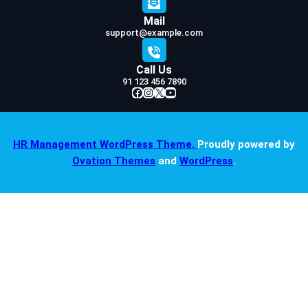
Mail
support@example.com
Call Us
91 123 456 7890
Facebook
Instagram
X
YouTube
HR Management WordPress Theme.
Proudly powered by
Ovation Themes
and
WordPress
.