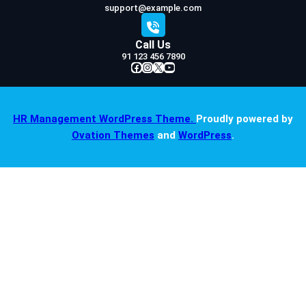
support@example.com
Call Us
91 123 456 7890
Facebook
Instagram
X
YouTube
HR Management WordPress Theme.
Proudly powered by
Ovation Themes
and
WordPress
.