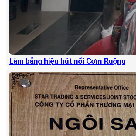
Làm bảng hiệu hút nổi Cơm Ruộng