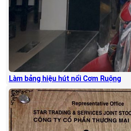
Làm bảng hiệu hút nổi Cơm Ruộng