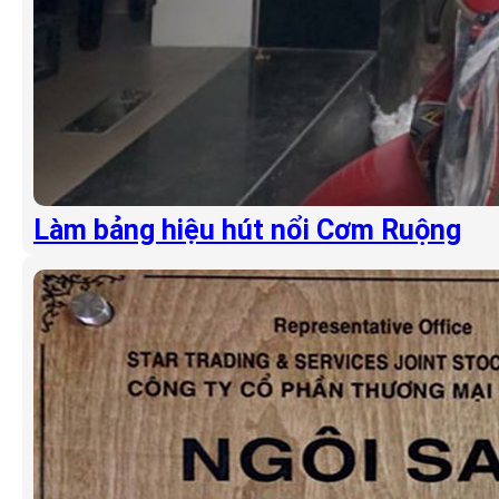
Làm bảng hiệu hút nổi Cơm Ruộng