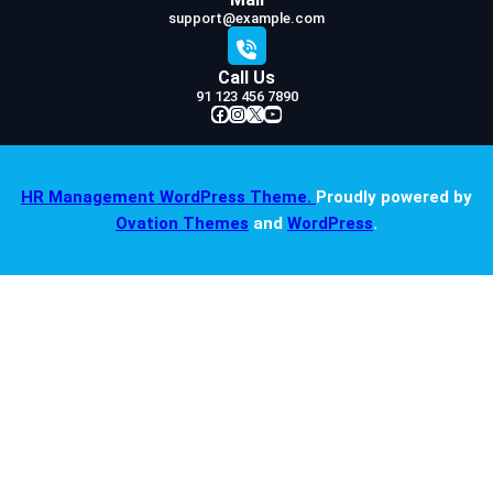
support@example.com
Call Us
91 123 456 7890
Facebook
Instagram
X
YouTube
HR Management WordPress Theme.
Proudly powered by
Ovation Themes
and
WordPress
.