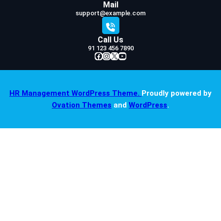
Mail
support@example.com
Call Us
91 123 456 7890
Facebook
Instagram
X
YouTube
HR Management WordPress Theme.
Proudly powered by
Ovation Themes
and
WordPress
.