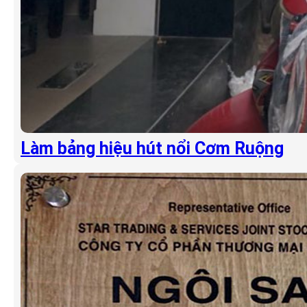
Làm bảng hiệu hút nổi Cơm Ruộng