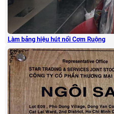
Làm bảng hiệu hút nổi Cơm Ruộng