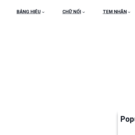
BẢNG HIỆU
CHỮ NỔI
TEM NHÃN
FRIENDSHIP
Pop
Làm 
6