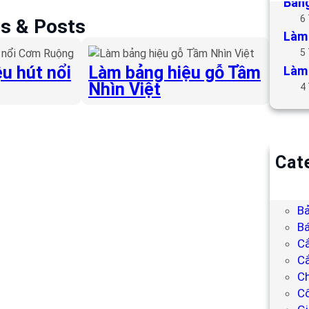
Bảng
6
es & Posts
Làm 
5
u hút nổi
Làm bảng hiệu gỗ Tầm
Làm 
Nhìn Việt
4
Cat
B
Bả
Bả
Bá
C
Cắ
Ch
C