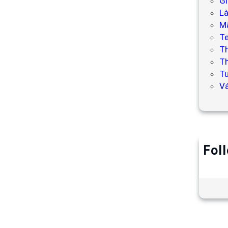
Gi
L
Mẫ
T
T
Th
Tư
V
Fol