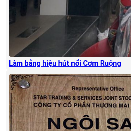
Làm bảng hiệu hút nổi Cơm Ruộng