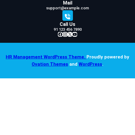
Mail
support@example.com
Call Us
91 123 456 7890
Facebook
Instagram
X
YouTube
HR Management WordPress Theme.
Proudly powered by
Ovation Themes
and
WordPress
.