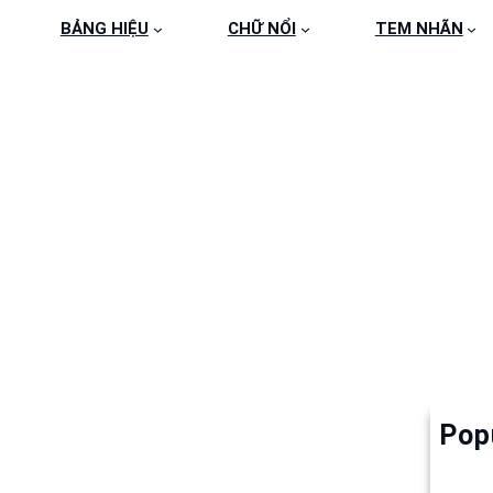
BẢNG HIỆU
CHỮ NỔI
TEM NHÃN
HIEU-LED-MA-TRAN-
Pop
Làm 
6