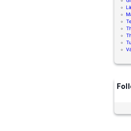
Gi
L
Mẫ
T
T
Th
Tư
V
Fol