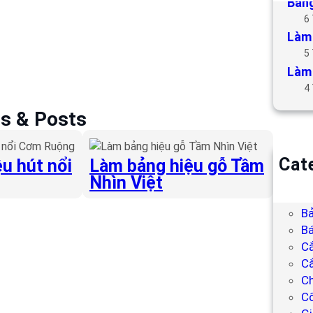
Bảng
6
Làm 
5
Làm 
4
es & Posts
Cat
u hút nổi
Làm bảng hiệu gỗ Tầm
Nhìn Việt
B
Bả
Bả
Bá
C
Cắ
Ch
C