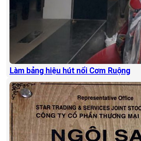
Làm bảng hiệu hút nổi Cơm Ruộng