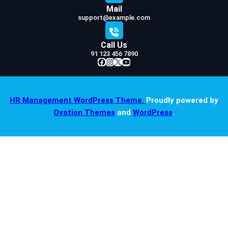
Mail
support@example.com
Call Us
91 123 456 7890
Facebook
Instagram
X
YouTube
HR Management WordPress Theme.
Proudly powered by
Ovation Themes
and
WordPress
.