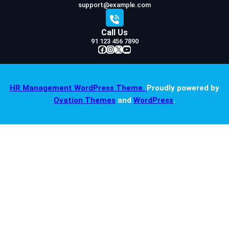
support@example.com
Call Us
91 123 456 7890
Facebook
Instagram
X
YouTube
HR Management WordPress Theme.
Proudly powered by
Ovation Themes
and
WordPress
.