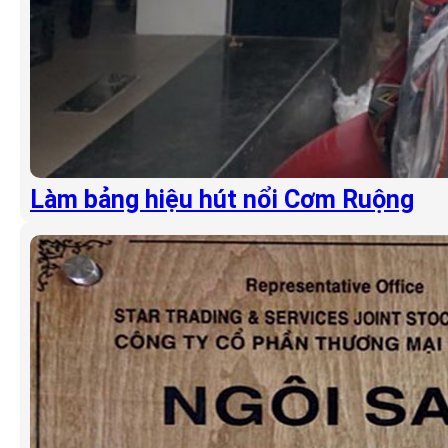
Làm bảng hiệu hút nổi Cơm Ruộng