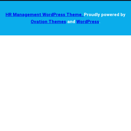
HR Management WordPress Theme.
Proudly powered by
Ovation Themes
and
WordPress
.