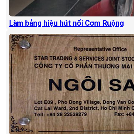
Làm bảng hiệu hút nổi Cơm Ruộng