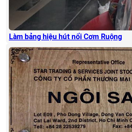
Làm bảng hiệu hút nổi Cơm Ruộng