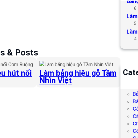
Bảng
6
Làm 
5
Làm 
4
es & Posts
Cat
u hút nổi
Làm bảng hiệu gỗ Tầm
Nhìn Việt
B
Bả
Bả
Bá
C
Cắ
Ch
C