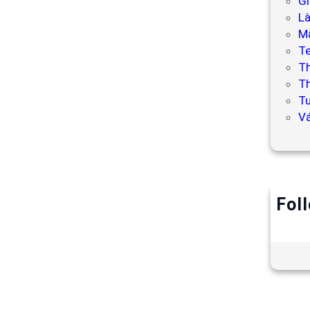
Gi
L
Mẫ
T
T
Th
Tư
V
Fol