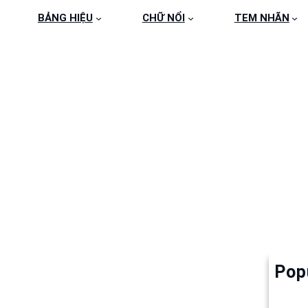
BẢNG HIỆU
CHỮ NỔI
TEM NHÃN
HU-NOI-INOX (29)
Pop
Làm 
6