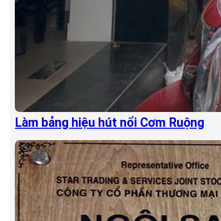
Làm bảng hiệu hút nổi Cơm Ruộng