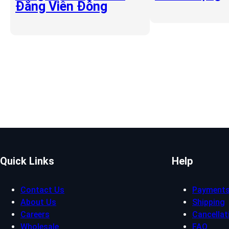
Đẳng Viễn Đông
Quick Links
Help
Contact Us
Payment
About Us
Shipping
Careers
Cancellat
Wholesale
FAQ