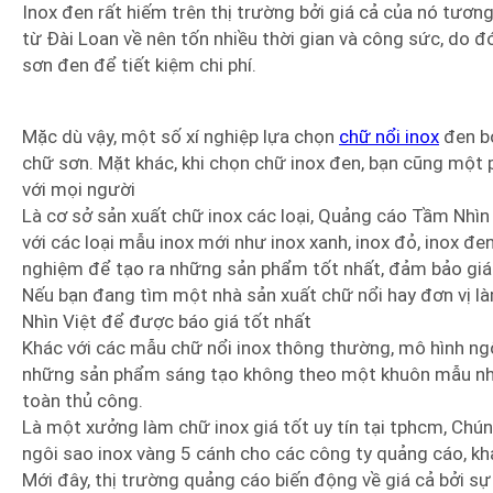
Inox đen rất hiếm trên thị trường bởi giá cả của nó tương
từ Đài Loan về nên tốn nhiều thời gian và công sức, do
sơn đen để tiết kiệm chi phí.
Mặc dù vậy, một số xí nghiệp lựa chọn
chữ nổi inox
đen bở
chữ sơn. Mặt khác, khi chọn chữ inox đen, bạn cũng một
với mọi người
Là cơ sở sản xuất chữ inox các loại, Quảng cáo Tầm Nhìn V
với các loại mẫu inox mới như inox xanh, inox đỏ, inox đ
nghiệm để tạo ra những sản phẩm tốt nhất, đảm bảo giá r
Nếu bạn đang tìm một nhà sản xuất chữ nổi hay đơn vị là
Nhìn Việt để được báo giá tốt nhất
Khác với các mẫu chữ nổi inox thông thường, mô hình ngô
những sản phẩm sáng tạo không theo một khuôn mẫu nhấ
toàn thủ công.
Là một xưởng làm chữ inox giá tốt uy tín tại tphcm, Ch
ngôi sao inox vàng 5 cánh cho các công ty quảng cáo, k
Mới đây, thị trường quảng cáo biến động về giá cả bởi s