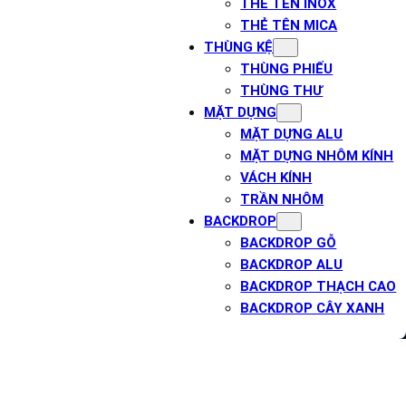
THẺ TÊN INOX
THẺ TÊN MICA
THÙNG KỆ
THÙNG PHIẾU
THÙNG THƯ
MẶT DỰNG
MẶT DỰNG ALU
MẶT DỰNG NHÔM KÍNH
VÁCH KÍNH
TRẦN NHÔM
BACKDROP
BACKDROP GỖ
BACKDROP ALU
BACKDROP THẠCH CAO
BACKDROP CÂY XANH