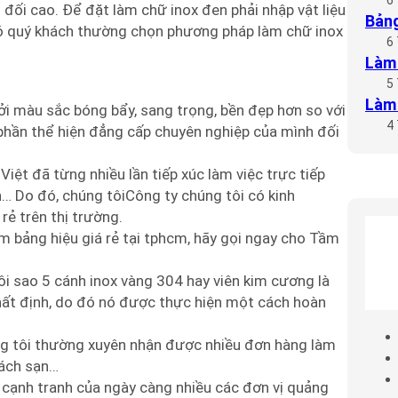
 đối cao. Để đặt làm chữ inox đen phải nhập vật liệu
Bảng
 đó quý khách thường chọn phương pháp làm chữ inox
6
Làm 
5
Làm 
i màu sắc bóng bẩy, sang trọng, bền đẹp hơn so với
4
 phần thể hiện đẳng cấp chuyên nghiệp của mình đối
iệt đã từng nhiều lần tiếp xúc làm việc trực tiếp
en… Do đó, chúng tôiCông ty chúng tôi có kinh
ẻ trên thị trường.
m bảng hiệu giá rẻ tại tphcm, hãy gọi ngay cho Tầm
i sao 5 cánh inox vàng 304 hay viên kim cương là
t định, do đó nó được thực hiện một cách hoàn
úng tôi thường xuyên nhận được nhiều đơn hàng làm
hách sạn…
ự cạnh tranh của ngày càng nhiều các đơn vị quảng