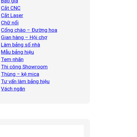
Báo giá
Cắt CNC
Cắt Laser
Chữ nổi
Cổng chào – Đường hoa
Gian hàng – Hội chợ
Làm bảng số nhà
Mẫu bảng hiệu
Tem nhãn
Thi công Showroom
Thùng – kệ mica
Tư vấn làm bảng hiệu
Vách ngăn