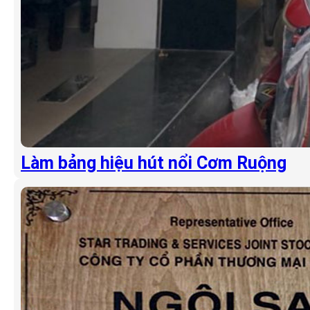
Làm bảng hiệu hút nổi Cơm Ruộng