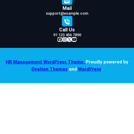
Mail
support@example.com
Call Us
91 123 456 7890
Facebook
Instagram
X
YouTube
HR Management WordPress Theme.
Proudly powered by
Ovation Themes
and
WordPress
.