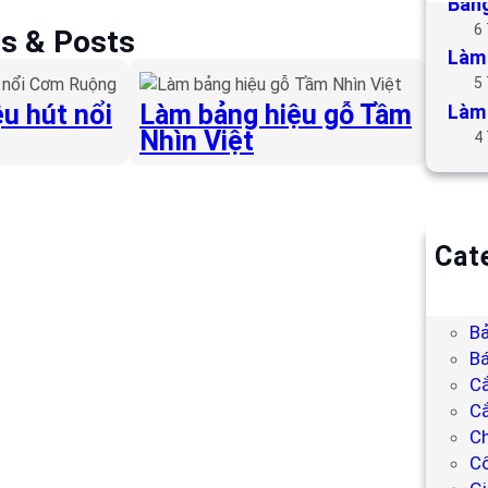
Bảng
6
es & Posts
Làm 
5
u hút nổi
Làm bảng hiệu gỗ Tầm
Làm 
Nhìn Việt
4
Cat
B
Bả
Bả
Bá
C
Cắ
Ch
C