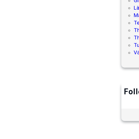
Gi
L
Mẫ
T
T
Th
Tư
V
Fol