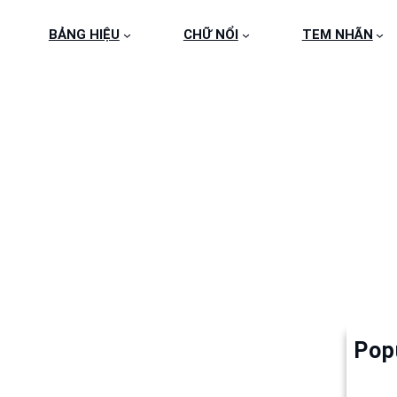
BẢNG HIỆU
CHỮ NỔI
TEM NHÃN
 HIEU INOX DEP (33)
Pop
Làm 
6