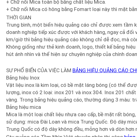
+ Chữ nổi Mica toàn bộ bằng chất liệu Mica.
+ Chữ nổi Mica có hông bằng Fomart loại này thì mặt b
THỜI GIAN
Trung bình, một biển hiệu quảng cáo chỉ được xem tầm k
doanh nghiệp tiếp xúc được với khách hàng, ngay cả đối 
km/giờ thì bảng hiệu quảng cáo không chỉ dễ đọc, mà còn 
Không giống như thẻ kinh doanh, logo, thiết kế bảng hiệu
hút ánh nhìn và thể hiện sự chuyên nghiệp của chính doan
SỰ PHỔ BIẾN CỦA VIỆC LÀM
BẢNG HIỆU QUẢNG CÁO CH
Bảng hiệu Inox
Vật liệu inox là kim loại, có bề mặt láng bóng (có thể đượ
lượng, inox có 2 loại: inox 201 và inox 304. Inox 201 ch
vàng. Trong bảng hiệu quảng cáo, thường dùng 3 màu: tr
Bảng hiệu mica
Mica là một loại chất liệu nhựa cao cấp, bề mặt rất bón
sử dụng: mica Đài Loan và mica Trung Quốc. Độ dày mica
Trung Quốc có độ dày không đều, mỏng hơn và dòn hơn 