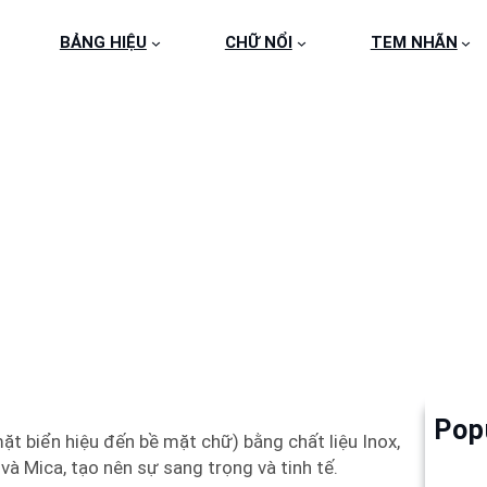
BẢNG HIỆU
CHỮ NỔI
TEM NHÃN
 NỔI INOX CHO CÔNG 
Pop
Làm 
ặt biển hiệu đến bề mặt chữ) bằng chất liệu Inox,
6
 và Mica, tạo nên sự sang trọng và tinh tế.