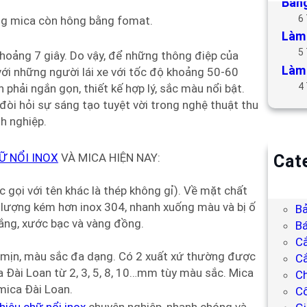
Bảng
6
ằng mica còn hông bằng fomat.
Làm 
5
hoảng 7 giây. Do vậy, để những thông điệp của
Làm 
với những người lái xe với tốc độ khoảng 50-60
4
phải ngắn gọn, thiết kế hợp lý, sắc màu nổi bật.
 đòi hỏi sự sáng tạo tuyệt vời trong nghệ thuật thu
h nghiệp.
Ữ NỔI INOX
VÀ MICA HIỆN NAY:
Cat
B
c gọi với tên khác là thép không gỉ). Về mặt chất
Bả
ất lượng kém hơn inox 304, nhanh xuống màu và bị ố
Bả
ắng, xước bạc và vàng đồng.
Bá
C
g, mịn, màu sắc đa dạng. Có 2 xuất xứ thường được
Cắ
 Đài Loan từ 2, 3, 5, 8, 10…mm tùy màu sắc. Mica
Ch
mica Đài Loan.
C