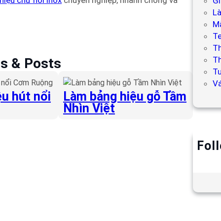
hiệu chữ nổi inox
chuyên nghiệp, nhanh chóng và
Gi
L
Mẫ
T
T
Th
es & Posts
Tư
V
u hút nổi
Làm bảng hiệu gỗ Tầm
Nhìn Việt
Fol