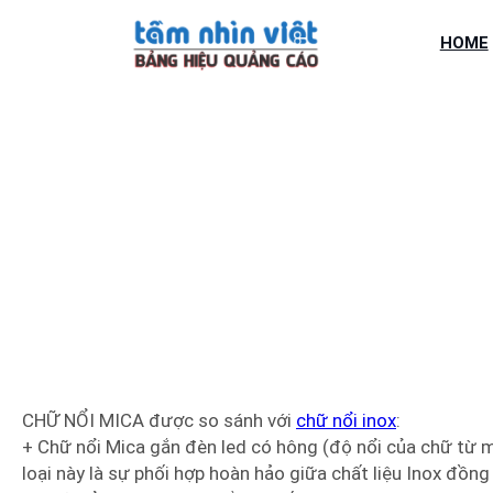
Chuyển
đến
HOME
phần
nội
dung
LÀM CHỮ
CHỮ NỔI MICA được so sánh với
chữ nổi inox
:
+ Chữ nổi Mica gắn đèn led có hông (độ nổi của chữ từ m
loại này là sự phối hợp hoàn hảo giữa chất liệu Inox đồng