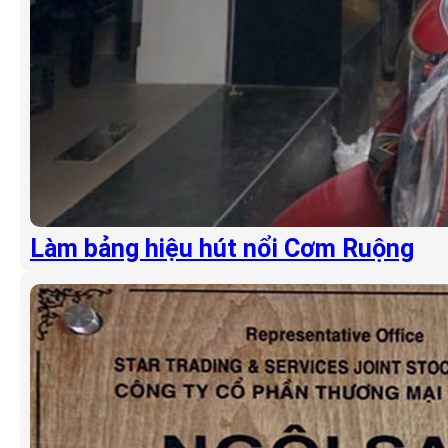
Làm bảng hiệu hút nổi Cơm Ruộng