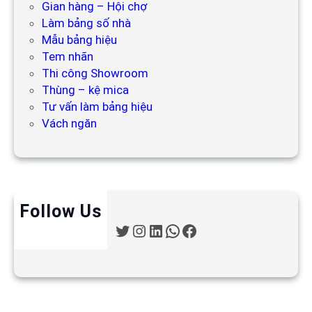
Gian hàng – Hội chợ
Làm bảng số nhà
Mẫu bảng hiệu
Tem nhãn
Thi công Showroom
Thùng – kệ mica
Tư vấn làm bảng hiệu
Vách ngăn
Follow Us
T
I
L
W
F
w
n
i
h
a
i
s
n
a
c
t
t
k
t
e
t
a
e
s
b
e
g
d
A
o