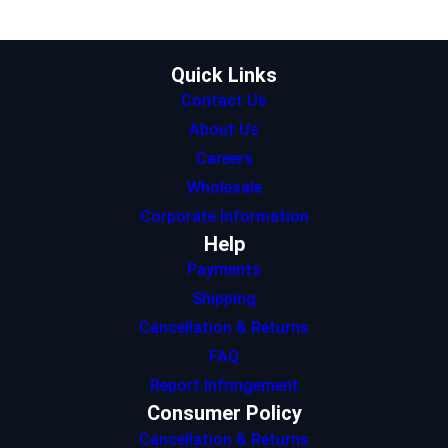
r
r
I
p
o
a
n
p
k
m
Quick Links
Contact Us
About Us
Careers
Wholesale
Corporate Information
Help
Payments
Shipping
Cancellation & Returns
FAQ
Report Infringement
Consumer Policy
Cancellation & Returns