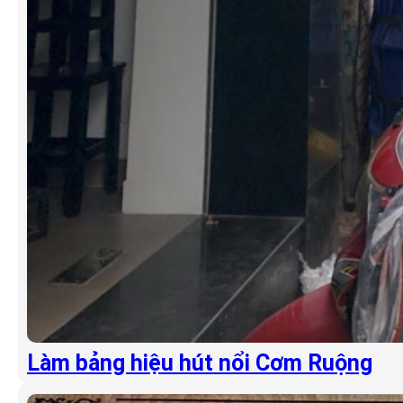
Làm bảng hiệu hút nổi Cơm Ruộng