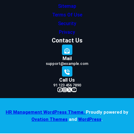
Sitemap
Terms Of Use
Security
Privacy
Contact Us
Mail
support@example.com
Call Us
91 123 456 7890
Facebook
Instagram
X
YouTube
HR Management WordPress Theme.
Proudly powered by
Ovation Themes
and
WordPress
.