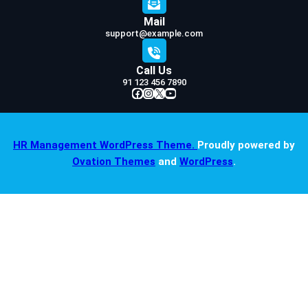
Mail
support@example.com
Call Us
91 123 456 7890
Facebook
Instagram
X
YouTube
HR Management WordPress Theme.
Proudly powered by
Ovation Themes
and
WordPress
.