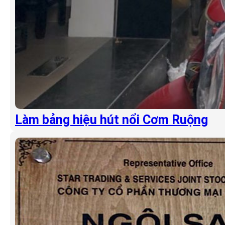
Làm bảng hiệu hút nổi Cơm Ruộng