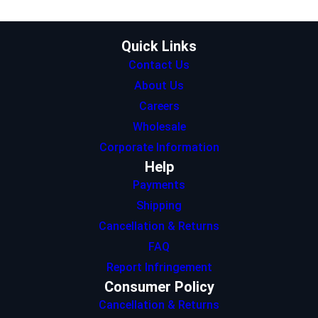
r
r
I
p
o
a
n
p
k
m
Quick Links
Contact Us
About Us
Careers
Wholesale
Corporate Information
Help
Payments
Shipping
Cancellation & Returns
FAQ
Report Infringement
Consumer Policy
Cancellation & Returns