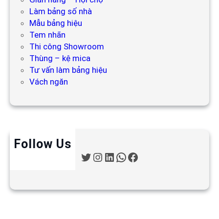
Làm bảng số nhà
Mẫu bảng hiệu
Tem nhãn
Thi công Showroom
Thùng – kệ mica
Tư vấn làm bảng hiệu
Vách ngăn
Follow Us
T
I
L
W
F
w
n
i
h
a
i
s
n
a
c
t
t
k
t
e
t
a
e
s
b
e
g
d
A
o