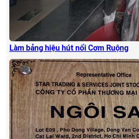
Làm bảng hiệu hút nổi Cơm Ruộng