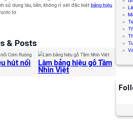
Gi
h sử dụng lâu, bền, không rỉ sét đặc biệt
bảng hiệu
L
nước lợ
Mẫ
T
T
Th
es & Posts
Tư
V
u hút nổi
Làm bảng hiệu gỗ Tầm
Nhìn Việt
Fol