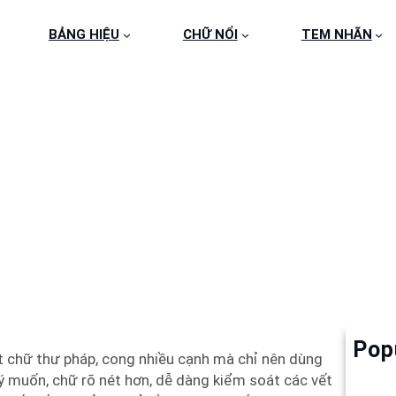
BẢNG HIỆU
CHỮ NỔI
TEM NHÃN
NG CHỮ NỔI CÁC LOẠ
Pop
Làm 
t chữ thư pháp, cong nhiều cạnh mà chỉ nên dùng
6
 muốn, chữ rõ nét hơn, dễ dàng kiểm soát các vết