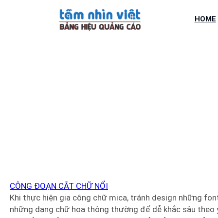
Chuyển
đến
HOME
phần
nội
dung
GIA CÔ
CÔNG ĐOẠN CẮT CHỮ NỔI
Khi thực hiện gia công chữ mica, tránh design những fon
những dạng chữ hoa thông thường để dễ khắc sâu theo ý