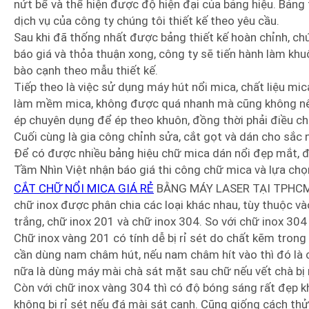
nứt bể và thể hiện được độ hiện đại của bảng hiệu. Bảng 
dịch vụ của công ty chúng tôi thiết kế theo yêu cầu.
Sau khi đã thống nhất được bảng thiết kế hoàn chỉnh, chú
báo giá và thỏa thuận xong, công ty sẽ tiến hành làm k
bào cạnh theo mẫu thiết kế.
Tiếp theo là việc sử dụng máy hút nổi mica, chất liệu mi
làm mềm mica, không được quá nhanh mà cũng không nên
ép chuyên dụng để ép theo khuôn, đồng thời phải điều ch
Cuối cùng là gia công chỉnh sửa, cắt gọt và dán cho sắc n
Để có được nhiều bảng hiệu chữ mica dán nổi đẹp mắt, độ
Tầm Nhìn Việt nhận báo giá thi công chữ mica và lựa ch
CẮT CHỮ NỔI MICA GIÁ RẺ
BẰNG MÁY LASER TẠI TPHC
chữ inox được phân chia các loại khác nhau, tùy thuộc và
trắng, chữ inox 201 và chữ inox 304. So với chữ inox 304
Chữ inox vàng 201 có tính dễ bị rỉ sét do chất kẽm trong 
cần dùng nam châm hút, nếu nam châm hít vào thì đó là 
nữa là dùng máy mài chà sát mặt sau chữ nếu vết chà bị rỉ
Còn với chữ inox vàng 304 thì có độ bóng sáng rất đẹp k
không bị rỉ sét nếu đá mài sát cạnh. Cũng giống cách t