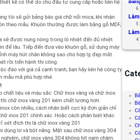
Bảng
thiết kế có thể do chủ đầu tư cung cấp hoặc liên hệ
6
Làm 
ng tôi sẽ gửi bảng báo giá chữ nổi mica, khi nhận
huôn theo mẫu. Khuôn thường được làm bằng gỗ MDF,
5
Làm 
ca sẽ được nung nóng trong lò nhiệt đến đủ nhiệt
4
 để lâu. Tiếp đến đưa vào khuôn gỗ, sử dụng máy
ỉnh máy hút chân không sao cho hợp lý, đẹp mắt.
ét rồi tiến hành thi công.
c đáo với giá cả cạnh tranh, bạn hãy liên hệ công ty
Cat
ọn mẫu mã phù hợp nhé.
B
M
Bả
o chất liệu và màu sắc: Chữ Inox vàng và chữ Inox
Bả
 thì chữ inox vàng 201 kém chất lượng hơn.
Bá
inox còn nhiều, cách nhận biết cực kỳ đơn giản chỉ
C
chữ inox 201 chính xác. Hoặc cách phân biệt khác
Cắ
 sét đích thị là chữ inox vàng 201.
Ch
hi dùng lơ và bột năng. Mặt sau chữ inox vàng 304
C
hử nghiệm, chữ inox vàng 304 không hít nam châm.