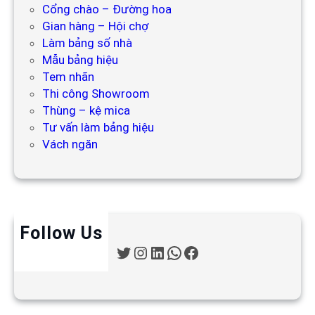
Cổng chào – Đường hoa
Gian hàng – Hội chợ
Làm bảng số nhà
Mẫu bảng hiệu
Tem nhãn
Thi công Showroom
Thùng – kệ mica
Tư vấn làm bảng hiệu
Vách ngăn
Follow Us
T
I
L
W
F
w
n
i
h
a
i
s
n
a
c
t
t
k
t
e