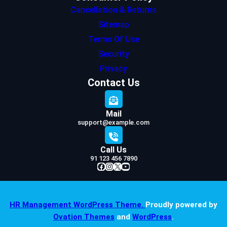
Cancellation & Returns
Sitemap
Terms Of Use
Security
Privacy
Contact Us
Mail
support@example.com
Call Us
91 123 456 7890
Facebook
Instagram
X
YouTube
HR Management WordPress Theme.
Proudly powered by
Ovation Themes
and
WordPress
.