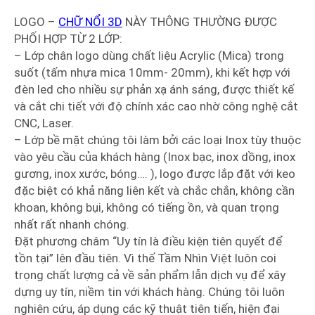
LOGO –
CHỮ NỔI 3D
NÀY THÔNG THƯỜNG ĐƯỢC
PHỐI HỢP TỪ 2 LỚP:
– Lớp chân logo dùng chất liệu Acrylic (Mica) trong
suốt (tấm nhựa mica 10mm- 20mm), khi kết hợp với
đèn led cho nhiều sự phản xạ ánh sáng, được thiết kế
và cắt chi tiết với độ chính xác cao nhờ công nghệ cắt
CNC, Laser.
– Lớp bề mặt chúng tôi làm bởi các loại Inox tùy thuộc
vào yêu cầu của khách hàng (Inox bạc, inox dồng, inox
gương, inox xước, bóng…. ), logo được lắp đặt với keo
đặc biệt có khả năng liên kết và chắc chắn, không cần
khoan, không bụi, không có tiếng ồn, và quan trọng
nhất rất nhanh chóng.
Đặt phương châm “Uy tín là điều kiện tiên quyết để
tồn tại” lên đầu tiên. Vì thế Tầm Nhìn Việt luôn coi
trọng chất lượng cả về sản phẩm lẫn dịch vụ để xây
dựng uy tín, niềm tin với khách hàng. Chúng tôi luôn
nghiên cứu, áp dụng các kỹ thuật tiên tiến, hiện đại