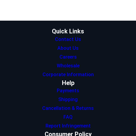
t
a
e
s
b
e
g
d
A
o
r
r
I
p
o
a
n
p
k
m
Quick Links
Contact Us
About Us
Careers
Wholesale
Corporate Information
Help
Payments
Shipping
Cancellation & Returns
FAQ
Report Infringement
Consumer Policy