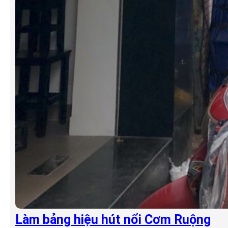
Làm bảng hiệu hút nổi Cơm Ruộng