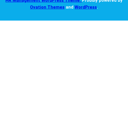
HR Management WordPress Theme.
Proudly powered by
Ovation Themes
and
WordPress
.