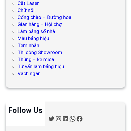
Cắt Laser
Chữ nổi
Cổng chào – Đường hoa
Gian hàng – Hội chợ
Làm bảng số nhà
Mẫu bảng hiệu
Tem nhãn
Thi công Showroom
Thùng – kệ mica
Tư vấn làm bảng hiệu
Vách ngăn
Follow Us
T
I
L
W
F
w
n
i
h
a