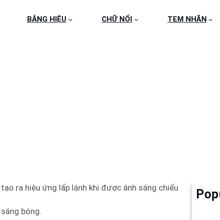
BẢNG HIỆU
CHỮ NỔI
TEM NHÃN
Ữ NỔI TRONG BẢNG HI
tạo ra hiệu ứng lấp lánh khi được ánh sáng chiếu
Pop
Làm 
6
 sáng bóng.