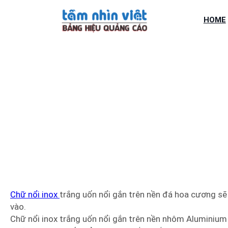
Chuyển
đến
HOME
phần
nội
dung
TẠI SAO GỌI LÀ CH
Chữ nổi inox
trắng uốn nổi gắn trên nền đá hoa cương sẽ 
vào.
Chữ nổi inox trắng uốn nổi gắn trên nền nhôm Aluminium