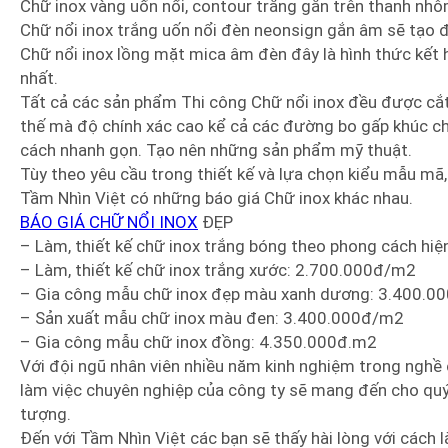
Chữ inox vàng uốn nổi, contour trắng gắn trên thanh nh
Chữ nổi inox trắng uốn nổi đèn neonsign gắn âm sẽ tạo đ
Chữ nổi inox lồng mặt mica âm đèn đây là hình thức kết
nhất.
Tất cả các sản phẩm Thi công Chữ nổi inox đều được cắt 
thế mà độ chính xác cao kể cả các đường bo gấp khúc 
cách nhanh gọn. Tạo nên những sản phẩm mỹ thuật.
Tùy theo yêu cầu trong thiết kế và lựa chọn kiểu mẫu mã
Tầm Nhìn Việt có những báo giá Chữ inox khác nhau.
BÁO GIÁ CHỮ NỔI INOX
ĐẸP
– Làm, thiết kế chữ inox trắng bóng theo phong cách hi
– Làm, thiết kế chữ inox trắng xước: 2.700.000đ/m2
– Gia công mẫu chữ inox đẹp màu xanh dương: 3.400.
– Sản xuất mẫu chữ inox màu đen: 3.400.000đ/m2
– Gia công mẫu chữ inox đồng: 4.350.000đ.m2
Với đội ngũ nhân viên nhiều năm kinh nghiệm trong nghề 
làm việc chuyên nghiệp của công ty sẽ mang đến cho quý
tượng.
Đến với Tầm Nhìn Việt các bạn sẽ thấy hài lòng với cách 