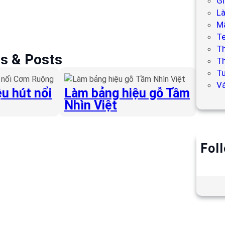
Gi
L
Mẫ
T
T
es & Posts
Th
Tư
V
u hút nổi
Làm bảng hiệu gỗ Tầm
Nhìn Việt
Fol