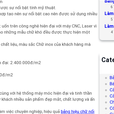
Bảng
ôm
6
ược sự nổi bật tính mỹ thuật.
Làm 
 hợp tạo nên sự nổi bật cao nên được sử dụng nhiều
5
Làm 
uốn trên công nghệ hiện đại với máy CNC, Laser vì
cho những mẫu chữ khó đều được thực hiện một
4
, chất liệu, màu sắc Chữ inox của khách hàng mà
Cat
ện đại: 2.400.000đ/m2
B
Bả
000đ/m2
Bả
Bá
C
cùng với hệ thống máy móc hiện đại và tinh thần
Cắ
 khách nhiều sản phẩm đẹp mắt, chất lượng và ấn
Ch
C
làm việc chuyên nghiệp, hiệu quả
bảng hiệu chữ nổi