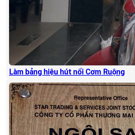
Làm bảng hiệu hút nổi Cơm Ruộng