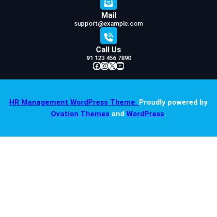
Mail
support@example.com
Call Us
91 123 456 7890
Facebook
Instagram
X
YouTube
HR Management WordPress Theme.
Proudly powered by
Ovation Themes
and
WordPress
.