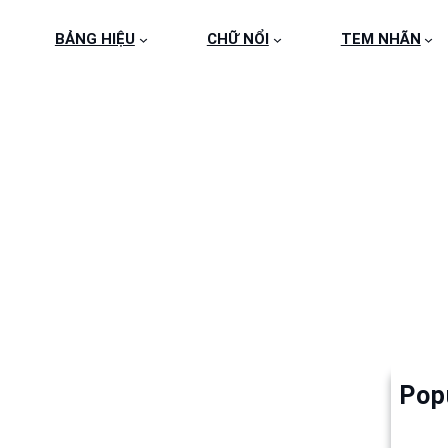
BẢNG HIỆU
CHỮ NỔI
TEM NHÃN
NG-HOI-CHO-NGOHAN
Pop
Làm 
6