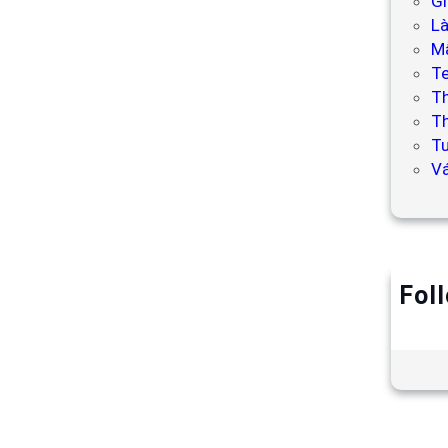
Gi
L
Mẫ
T
T
Th
Tư
V
Fol