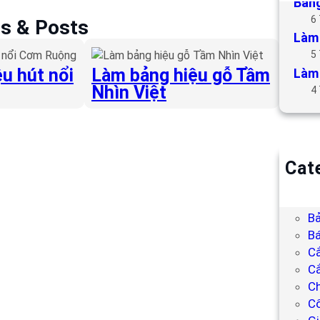
Bảng
6
es & Posts
Làm 
5
u hút nổi
Làm bảng hiệu gỗ Tầm
Làm 
Nhìn Việt
4
Cat
B
Bả
Bả
Bá
C
Cắ
Ch
C