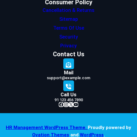
Consumer Policy
Cancellation & Returns
Sitemap
Terms Of Use
Security
Privacy
Contact Us
Mail
support@example.com
Call Us
91 123 456 7890
Facebook
Instagram
X
YouTube
HR Management WordPress Theme.
Proudly powered by
Ovation Themes
and
WordPress
.