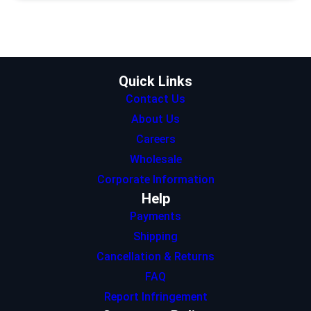
t
a
e
s
b
e
g
d
A
o
r
r
I
p
o
a
n
p
k
m
Quick Links
Contact Us
About Us
Careers
Wholesale
Corporate Information
Help
Payments
Shipping
Cancellation & Returns
FAQ
Report Infringement