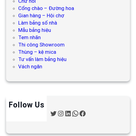
Chữ nổi
Cổng chào – Đường hoa
Gian hàng – Hội chợ
Làm bảng số nhà
Mẫu bảng hiệu
Tem nhãn
Thi công Showroom
Thùng – kệ mica
Tư vấn làm bảng hiệu
Vách ngăn
Follow Us
T
I
L
W
F
w
n
i
h
a
i
s
n
a
c
t
t
k
t
e