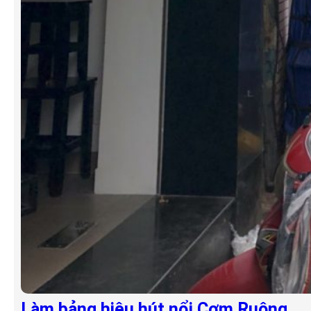
Làm bảng hiệu hút nổi Cơm Ruộng