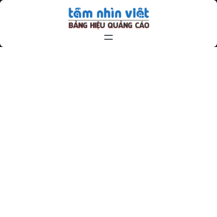
Chuyển
đến
phần
nội
dung
Z1990274057777_FD12B1E78DA
4E80B296E9FC2267D29E9