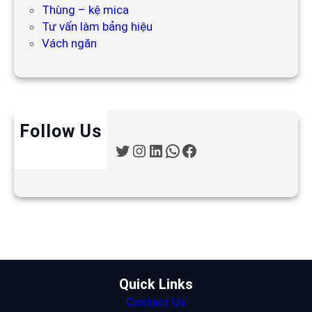
Thùng – kệ mica
Tư vấn làm bảng hiệu
Vách ngăn
Follow Us
T
I
L
W
F
w
n
i
h
a
i
s
n
a
c
t
t
k
t
e
t
a
e
s
b
e
g
d
A
o
r
r
I
p
o
a
n
p
k
m
Quick Links
Contact Us