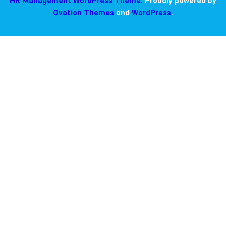
HR Management WordPress Theme.
Proudly powered by
Ovation Themes
and
WordPress
.