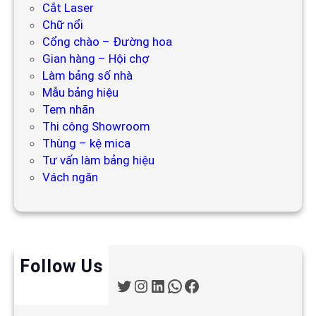
Cắt Laser
Chữ nổi
Cổng chào – Đường hoa
Gian hàng – Hội chợ
Làm bảng số nhà
Mẫu bảng hiệu
Tem nhãn
Thi công Showroom
Thùng – kệ mica
Tư vấn làm bảng hiệu
Vách ngăn
Follow Us
T
I
L
W
F
w
n
i
h
a