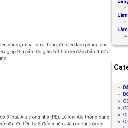
Bảng
6
Làm 
5
Làm 
4
liệu nhôm, mica, inox, đồng, đèn led làm phong phú
này giúp thụ cảm thị giác tốt hơn và đảm bảo được
ình.
Cat
B
Bả
Bả
Bá
C
Cắ
Ch
có 3 loại: Alu trong nhà (PE): Là loại Alu thông dụng
C
sở hữu độ bền từ 3 đến 5 năm. Alu ngoài trời với