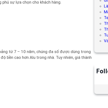
Gi
g phú sự lựa chọn cho khách hàng.
L
Mẫ
T
T
Th
Tư
V
khoảng từ 7 – 10 năm, chúng đa số được dùng trong
 độ bền cao hơn Alu trong nhà. Tuy nhiên, giá thành
Fol