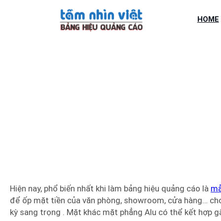
Chuyển
đến
HOME
phần
nội
dung
MẪU BẢ
Hiện nay, phổ biến nhất khi làm bảng hiệu quảng cáo là
mẫ
để ốp mặt tiền của văn phòng, showroom, cửa hàng… cho
kỳ sang trọng . Mặt khác mặt phẳng Alu có thể kết hợp g