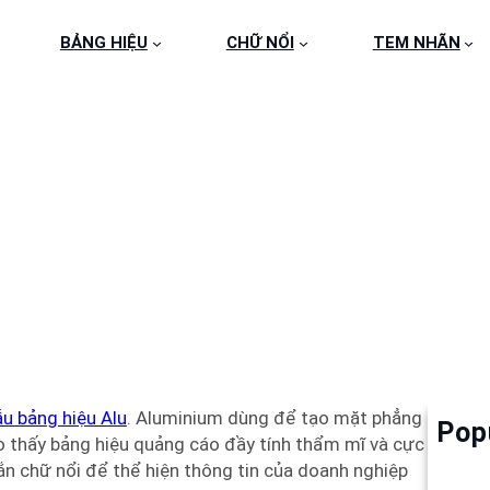
BẢNG HIỆU
CHỮ NỔI
TEM NHÃN
NG HIỆU ALU 160 – 17
u bảng hiệu Alu
. Aluminium dùng để tạo mặt phẳng
Pop
Làm 
 thấy bảng hiệu quảng cáo đầy tính thẩm mĩ và cực
6
ắn chữ nổi để thể hiện thông tin của doanh nghiệp