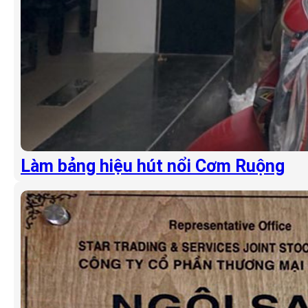
Làm bảng hiệu hút nổi Cơm Ruộng