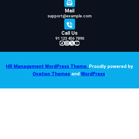
Mail
support@example.com
Call Us
91 123 456 7890
Facebook
Instagram
X
YouTube
HR Management WordPress Theme.
Proudly powered by
Ovation Themes
and
WordPress
.