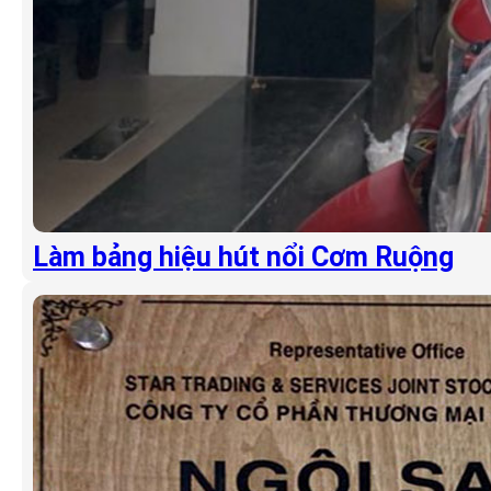
Làm bảng hiệu hút nổi Cơm Ruộng