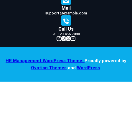
Mail
support@example.com
Call Us
91 123 456 7890
Facebook
Instagram
X
YouTube
HR Management WordPress Theme.
Proudly powered by
Ovation Themes
and
WordPress
.