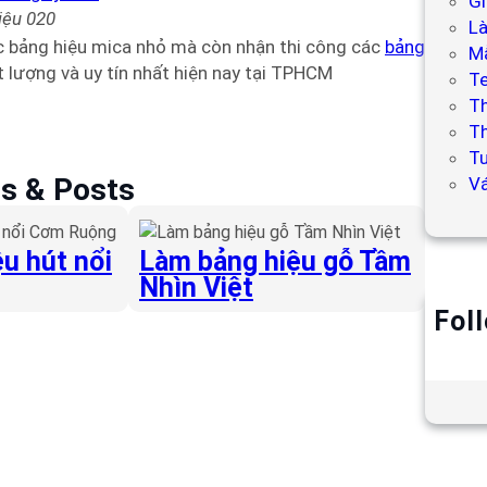
Gi
iệu 020
L
c bảng hiệu mica nhỏ mà còn nhận thi công các
bảng
Mẫ
ất lượng và uy tín nhất hiện nay tại TPHCM
T
T
Th
Tư
es & Posts
V
u hút nổi
Làm bảng hiệu gỗ Tầm
Nhìn Việt
Fol