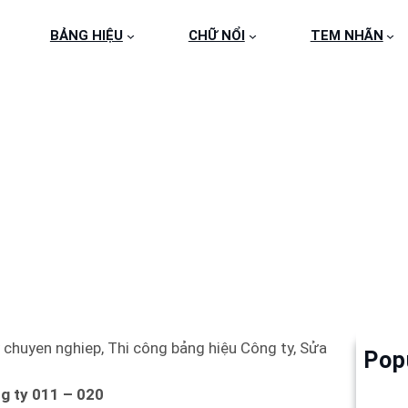
BẢNG HIỆU
CHỮ NỔI
TEM NHÃN
HIỆU CÔNG TY 011 –
y chuyen nghiep, Thi công bảng hiệu Công ty, Sửa
Pop
Làm 
6
g ty 011 – 020