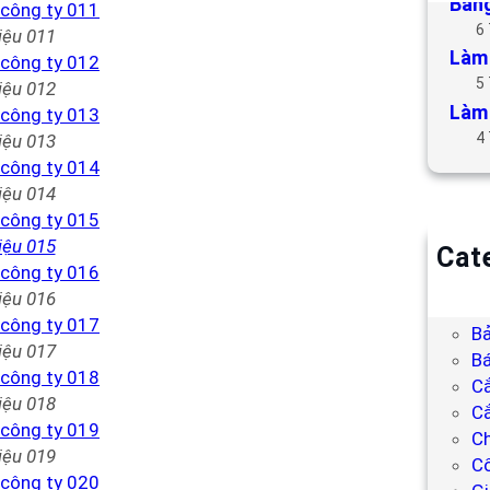
Bảng
6
iệu 011
Làm 
5
iệu 012
Làm 
4
iệu 013
iệu 014
iệu 015
Cat
B
iệu 016
Bả
Bả
iệu 017
Bá
C
iệu 018
Cắ
Ch
iệu 019
C