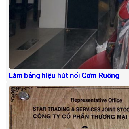
Làm bảng hiệu hút nổi Cơm Ruộng