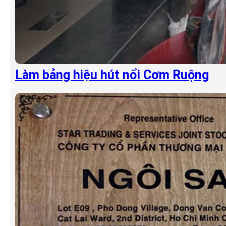
Làm bảng hiệu hút nổi Cơm Ruộng