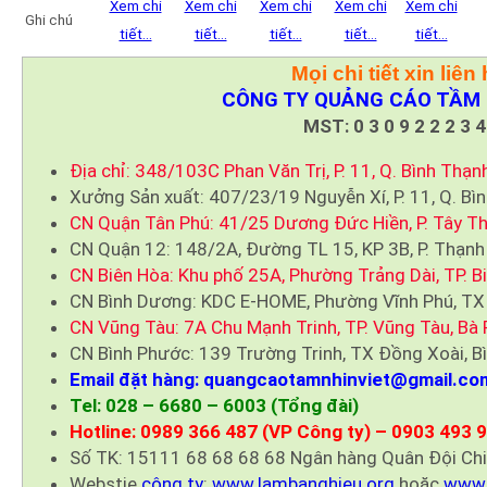
Xem chi
Xem chi
Xem chi
Xem chi
Xem chi
Ghi chú
tiết…
tiết…
tiết…
tiết…
tiết…
Mọi chi tiết xin liên 
CÔNG TY QUẢNG CÁO TẦM 
MST: 0 3 0 9 2 2 2 3 4
Địa chỉ: 348/103C Phan Văn Trị, P. 11, Q. Bình Thạn
Xưởng Sản xuất: 407/23/19 Nguyễn Xí, P. 11, Q. Bì
CN Quận Tân Phú: 41/25 Dương Đức Hiền, P. Tây Th
CN Quận 12: 148/2A, Đường TL 15, KP 3B, P. Thạnh
CN Biên Hòa: Khu phố 25A, Phường Trảng Dài, TP. B
CN Bình Dương: KDC E-HOME, Phường Vĩnh Phú, TX
CN Vũng Tàu: 7A Chu Mạnh Trinh, TP. Vũng Tàu, Bà 
CN Bình Phước: 139 Trường Trinh, TX Đồng Xoài, B
Email đặt hàng: quangcaotamnhinviet@gmail.co
Tel: 028 – 6680 – 6003 (Tổng đài)
Hotline: 0989 366 487 (VP Công ty) – 0903 493 
Số TK: 15111 68 68 68 68 Ngân hàng Quân Đội Ch
Webstie
công ty
:
www.lambanghieu.org
hoặc
www.