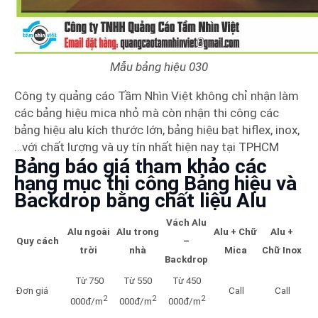
Mẫu bảng hiệu 030
Công ty quảng cáo Tầm Nhìn Việt không chỉ nhận làm
các bảng hiệu mica nhỏ mà còn nhận thi công các
bảng hiệu alu kích thước lớn, bảng hiệu bạt hiflex, inox,
…với chất lượng và uy tín nhất hiện nay tại TPHCM
Bảng báo giá tham khảo các
hạng mục thi công Bảng hiệu và
Backdrop bằng chất liệu Alu
Vách Alu
Alu ngoài
Alu trong
Alu + Chữ
Alu +
Quy cách
–
trời
nhà
Mica
Chữ Inox
Backdrop
Từ 750
Từ 550
Từ 450
Đơn giá
Call
Call
2
2
2
000đ/m
000đ/m
000đ/m