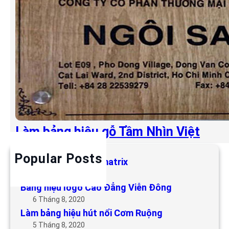
Làm bảng hiệu gỗ Tầm Nhìn Việt
Popular Posts
Làm bảng hiệu LED matrix
6 Tháng 5, 2019
Bảng hiệu logo Cao Đẳng Viễn Đông
6 Tháng 8, 2020
Làm bảng hiệu hút nổi Cơm Ruộng
5 Tháng 8, 2020