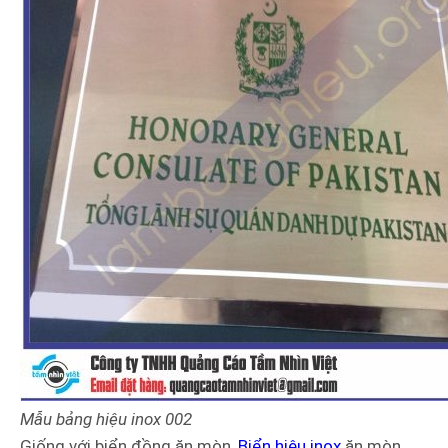
Mẫu bảng hiệu
inox
002
Giống với biển đồng ăn mòn,
Biển hiệu inox
ăn mòn