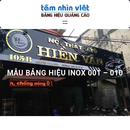
Chuyển
đến
phần
nội
dung
MẪU BẢNG HIỆU INOX 001 – 010