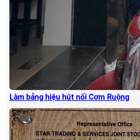
Làm bảng hiệu hút nổi Cơm Ruộng