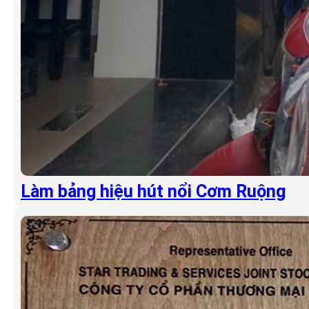
Làm bảng hiệu hút nổi Cơm Ruộng